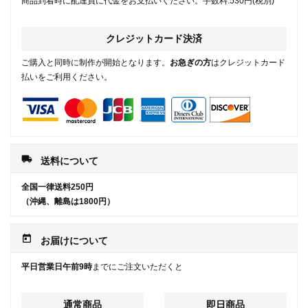
商品到着時に配達員に代金をお支払いください。手数料:530円(税別)
クレジットカード決済
ご購入と同時に制作が開始となります。
お急ぎの方
はクレジットカード
払いをご利用ください。
local_shipping
送料について
全国一律送料250円
（沖縄、離島は1800円）
today
お届けについて
平日営業日午前9時
までにご注文いただくと
通常商品
即日商品