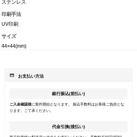
ステンレス
印刷手法
UV印刷
サイズ
44×44(mm)
payment
お支払い方法
銀行振込(前払い)
ご入金確認後
に製作開始となります。 振込手数料はお客様ご負担とな
ります。ご了承ください。
代金引換(後払い)