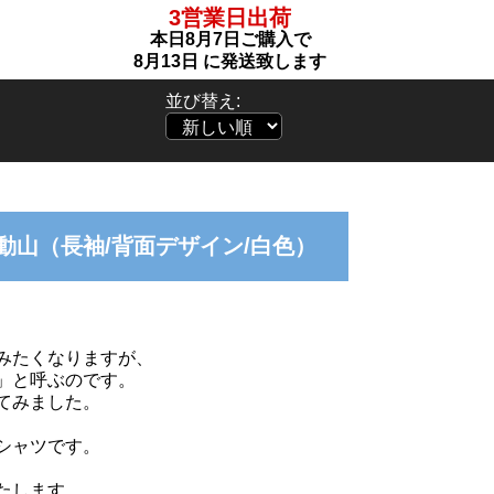
3営業日出荷
本日
8月7日
ご購入で
8月13日
に発送致します
並び替え:
動山（長袖/背面デザイン/白色）
みたくなりますが、
」と呼ぶのです。
てみました。
シャツです。
たします