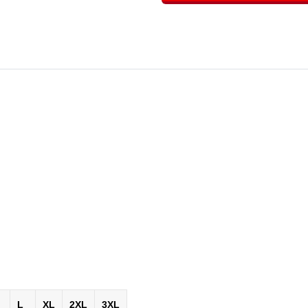
L
XL
2XL
3XL