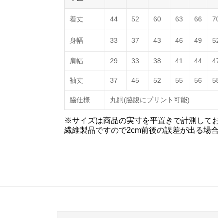
着丈
44
52
60
63
66
7
身幅
33
37
43
46
49
5
肩幅
29
33
38
41
44
4
袖丈
37
45
52
55
56
5
脇仕様
丸胴(脇腹にプリント可能)
※サイズは商品の実寸を平置きで計測して
繊維製品ですので2cm前後の誤差が出る場