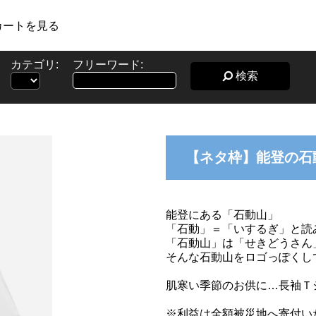
カートを見る
カテゴリ:
フリーワード:
検索
【ネタ枠】能登の石
能登にある「石動山」
「石動」＝「いするぎ」と読
「石動山」は「せきどうさん
そんな石動山をロゴっぽくし
肌寒い季節のお供に…長袖Ｔ
※利益は全額被災地へ寄付い