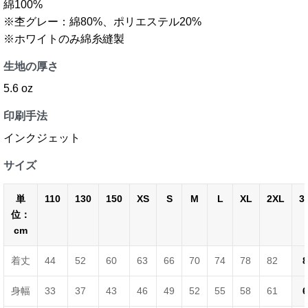
綿100%
※杢グレー：綿80%、ポリエステル20%
※ホワイトのみ綿糸縫製
生地の厚さ
5.6 oz
印刷手法
インクジェット
サイズ
単
110
130
150
XS
S
M
L
XL
2XL
3
位：
cm
着丈
44
52
60
63
66
70
74
78
82
8
身幅
33
37
43
46
49
52
55
58
61
6