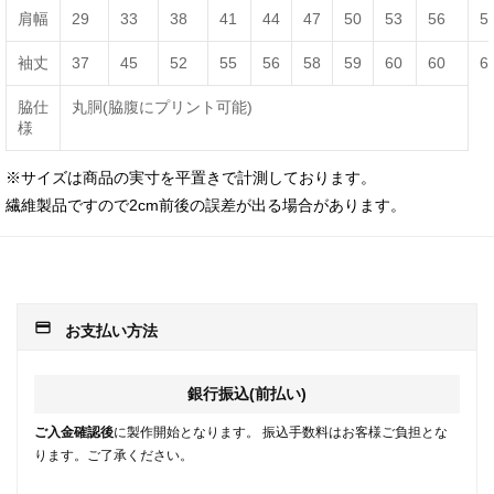
肩幅
29
33
38
41
44
47
50
53
56
5
袖丈
37
45
52
55
56
58
59
60
60
6
脇仕
丸胴(脇腹にプリント可能)
様
※サイズは商品の実寸を平置きで計測しております。
繊維製品ですので2cm前後の誤差が出る場合があります。
payment
お支払い方法
銀行振込(前払い)
ご入金確認後
に製作開始となります。 振込手数料はお客様ご負担とな
ります。ご了承ください。