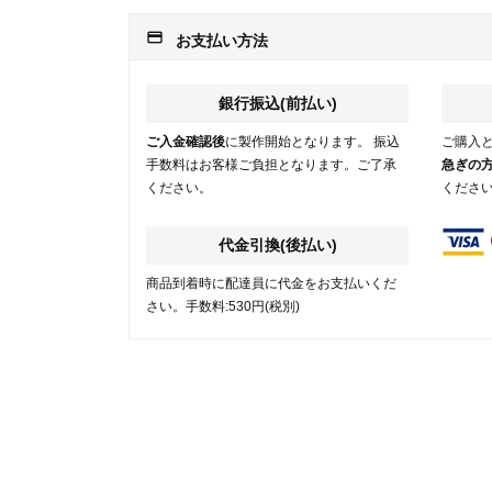
payment
お支払い方法
銀行振込(前払い)
ご入金確認後
に製作開始となります。 振込
ご購入
手数料はお客様ご負担となります。ご了承
急ぎの
ください。
くださ
代金引換(後払い)
商品到着時に配達員に代金をお支払いくだ
さい。手数料:530円(税別)