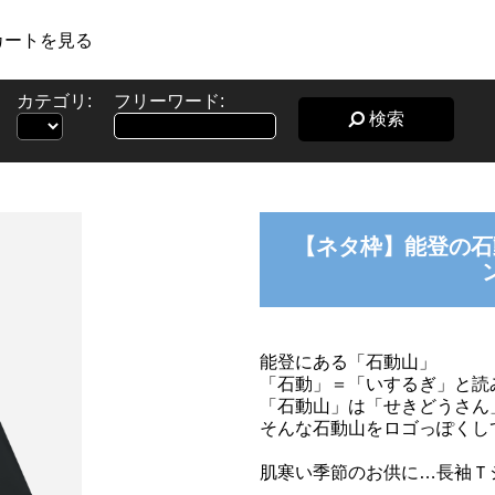
カートを見る
カテゴリ:
フリーワード:
検索
【ネタ枠】能登の石
能登にある「石動山」
「石動」＝「いするぎ」と読
「石動山」は「せきどうさん
そんな石動山をロゴっぽくし
肌寒い季節のお供に…長袖Ｔ