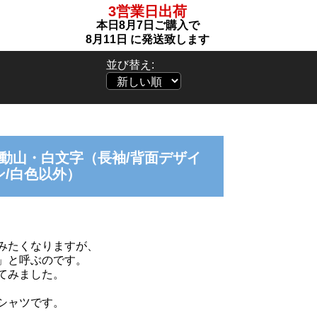
3営業日出荷
本日
8月7日
ご購入で
8月11日
に発送致します
並び替え:
動山・白文字（長袖/背面デザイ
ン/白色以外）
みたくなりますが、
」と呼ぶのです。
てみました。
シャツです。