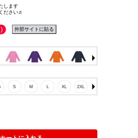
たします
ください♬
)
外部サイトに貼る