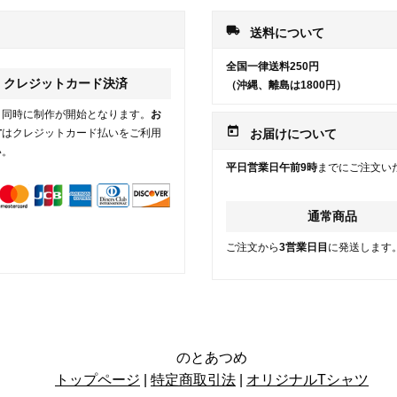
local_shipping
送料について
全国一律送料250円
クレジットカード決済
（沖縄、離島は1800円）
と同時に制作が開始となります。
お
today
方
はクレジットカード払いをご利用
お届けについて
い。
平日営業日午前9時
までにご注文い
通常商品
ご注文から
3営業日目
に発送します
のとあつめ
トップページ
|
特定商取引法
|
オリジナルTシャツ