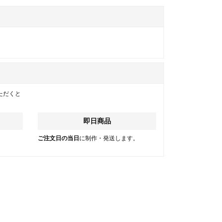
ただくと
即日商品
。
ご注文日の当日
に制作・発送します。