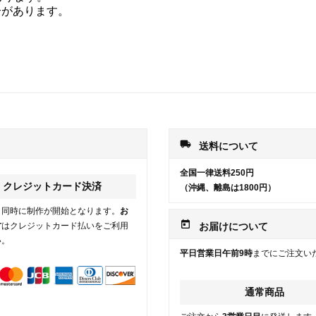
合があります。
local_shipping
送料について
全国一律送料250円
クレジットカード決済
（沖縄、離島は1800円）
と同時に制作が開始となります。
お
today
方
はクレジットカード払いをご利用
お届けについて
い。
平日営業日午前9時
までにご注文い
通常商品