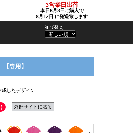
3営業日出荷
本日
8月8日
ご購入で
8月12日
に発送致します
並び替え:
【専用】
」に作成したデザイン
)
外部サイトに貼る