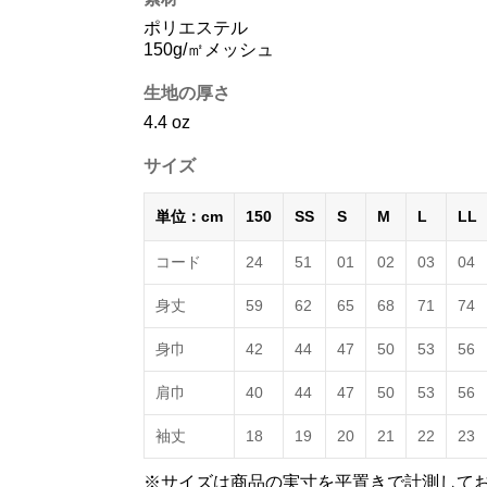
ポリエステル
150g/㎡メッシュ
生地の厚さ
4.4 oz
サイズ
単位：cm
150
SS
S
M
L
LL
コード
24
51
01
02
03
04
身丈
59
62
65
68
71
74
身巾
42
44
47
50
53
56
肩巾
40
44
47
50
53
56
袖丈
18
19
20
21
22
23
※サイズは商品の実寸を平置きで計測して