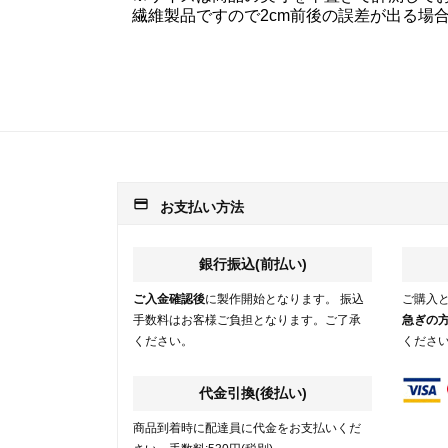
繊維製品ですので2cm前後の誤差が出る場
payment
お支払い方法
銀行振込(前払い)
ご入金確認後
に製作開始となります。 振込
ご購入
手数料はお客様ご負担となります。ご了承
急ぎの
ください。
くださ
代金引換(後払い)
商品到着時に配達員に代金をお支払いくだ