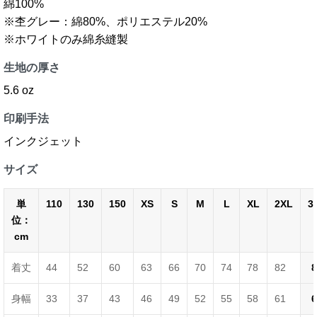
綿100%
※杢グレー：綿80%、ポリエステル20%
※ホワイトのみ綿糸縫製
生地の厚さ
5.6 oz
印刷手法
インクジェット
サイズ
単
110
130
150
XS
S
M
L
XL
2XL
3
位：
cm
着丈
44
52
60
63
66
70
74
78
82
8
身幅
33
37
43
46
49
52
55
58
61
6