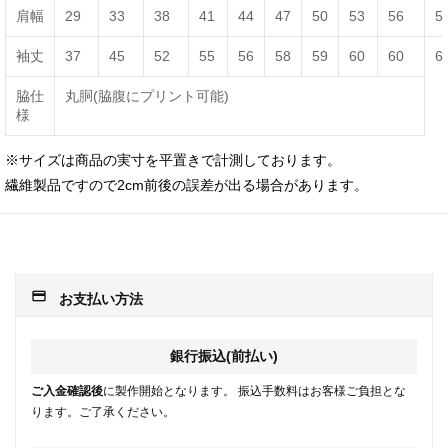
肩幅
29
33
38
41
44
47
50
53
56
5
袖丈
37
45
52
55
56
58
59
60
60
6
脇仕
丸胴(脇腹にプリント可能)
様
※サイズは商品の実寸を平置きで計測しております。
繊維製品ですので2cm前後の誤差が出る場合があります。
payment
お支払い方法
銀行振込(前払い)
ご入金確認後
に製作開始となります。 振込手数料はお客様ご負担とな
ります。ご了承ください。