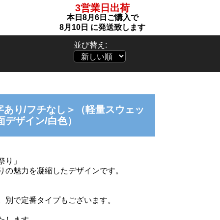
3営業日出荷
本日
8月6日
ご購入で
8月10日
に発送致します
並び替え:
字あり/フチなし＞（軽量スウェッ
面デザイン/白色）
祭り」
りの魅力を凝縮したデザインです。
。別で定番タイプもございます。
たします