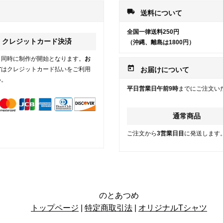
local_shipping
送料について
全国一律送料250円
クレジットカード決済
（沖縄、離島は1800円）
と同時に制作が開始となります。
お
today
方
はクレジットカード払いをご利用
お届けについて
い。
平日営業日午前9時
までにご注文い
通常商品
ご注文から
3営業日目
に発送します
のとあつめ
トップページ
|
特定商取引法
|
オリジナルTシャツ