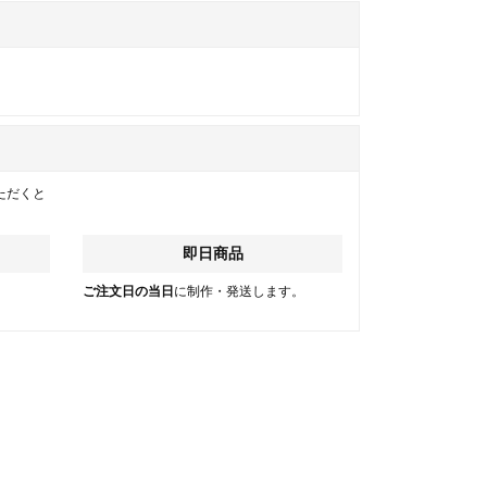
ただくと
即日商品
。
ご注文日の当日
に制作・発送します。