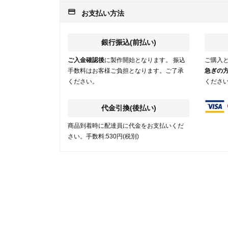
payment
お支払い方法
銀行振込(前払い)
ご入金確認後
に製作開始となります。 振込
ご購入
手数料はお客様ご負担となります。ご了承
急ぎの
ください。
くださ
代金引換(後払い)
商品到着時に配達員に代金をお支払いくだ
さい。手数料:530円(税別)