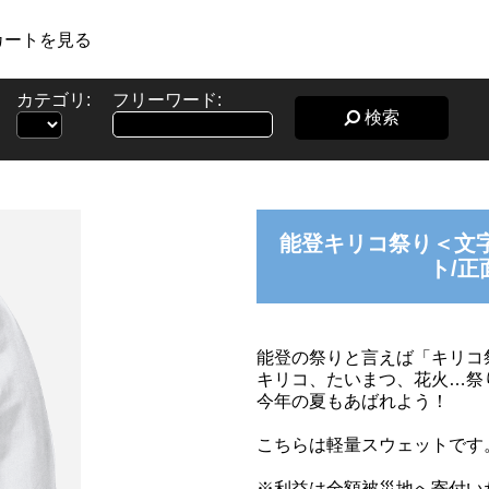
カートを見る
カテゴリ:
フリーワード:
検索
能登キリコ祭り＜文
ト/正
能登の祭りと言えば「キリコ
キリコ、たいまつ、花火…祭
今年の夏もあばれよう！
こちらは軽量スウェットです
※利益は全額被災地へ寄付い