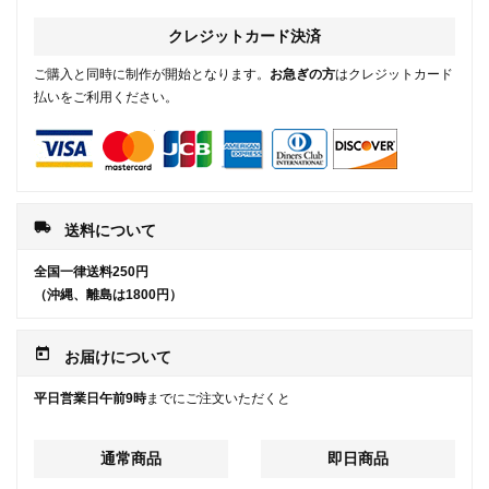
クレジットカード決済
ご購入と同時に制作が開始となります。
お急ぎの方
はクレジットカード
払いをご利用ください。
local_shipping
送料について
全国一律送料250円
（沖縄、離島は1800円）
today
お届けについて
平日営業日午前9時
までにご注文いただくと
通常商品
即日商品