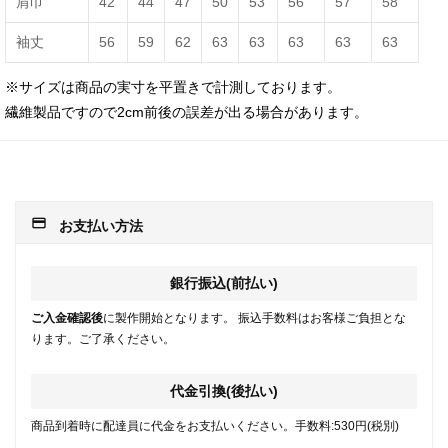
肩巾
42
44
47
50
53
56
57
58
袖丈
56
59
62
63
63
63
63
63
※サイズは商品の実寸を平置きで計測しております。
繊維製品ですので2cm前後の誤差が出る場合があります。
payment
お支払い方法
銀行振込(前払い)
ご入金確認後
に製作開始となります。 振込手数料はお客様ご負担とな
ります。ご了承ください。
代金引換(後払い)
商品到着時に配達員に代金をお支払いください。手数料:530円(税別)