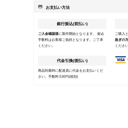
payment
お支払い方法
銀行振込(前払い)
ご入金確認後
に製作開始となります。 振込
ご購入
手数料はお客様ご負担となります。ご了承
急ぎの
ください。
くださ
代金引換(後払い)
商品到着時に配達員に代金をお支払いくだ
さい。手数料:530円(税別)