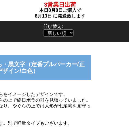
3営業日出荷
本日
8月8日
ご購入で
8月13日
に発送致します
並び替え:
ら・黒文字（定番プルパーカー/正
デザイン/白色）
らをイメージしたデザインです。
らの上で終日ボラの群を見張っていました。
なり、やぐらの上では人形が七尾湾を見守っ
す。別で軽量タイプもございます。