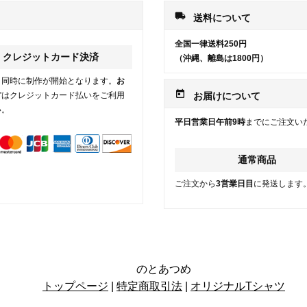
local_shipping
送料について
全国一律送料250円
クレジットカード決済
（沖縄、離島は1800円）
と同時に制作が開始となります。
お
today
方
はクレジットカード払いをご利用
お届けについて
い。
平日営業日午前9時
までにご注文い
通常商品
ご注文から
3営業日目
に発送します
のとあつめ
トップページ
|
特定商取引法
|
オリジナルTシャツ