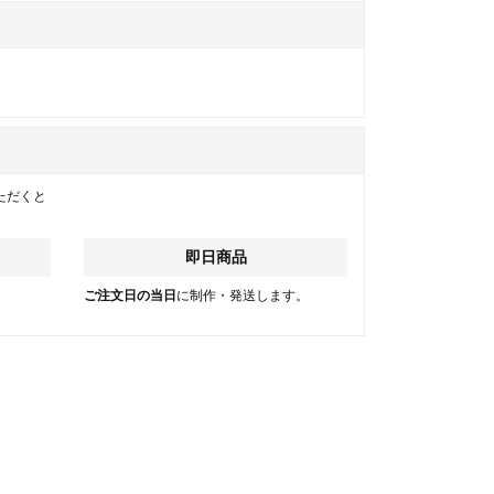
ただくと
即日商品
。
ご注文日の当日
に制作・発送します。