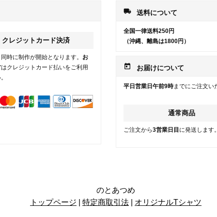
local_shipping
送料について
全国一律送料250円
クレジットカード決済
（沖縄、離島は1800円）
と同時に制作が開始となります。
お
today
方
はクレジットカード払いをご利用
お届けについて
い。
平日営業日午前9時
までにご注文い
通常商品
ご注文から
3営業日目
に発送します
のとあつめ
トップページ
|
特定商取引法
|
オリジナルTシャツ