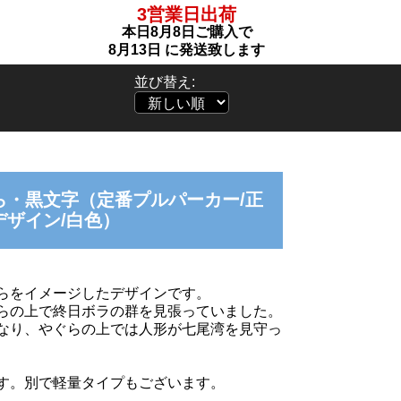
3営業日出荷
本日
8月8日
ご購入で
8月13日
に発送致します
並び替え:
ら・黒文字（定番プルパーカー/正
デザイン/白色）
らをイメージしたデザインです。
らの上で終日ボラの群を見張っていました。
なり、やぐらの上では人形が七尾湾を見守っ
す。別で軽量タイプもございます。