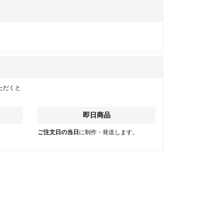
ただくと
即日商品
。
ご注文日の当日
に制作・発送します。