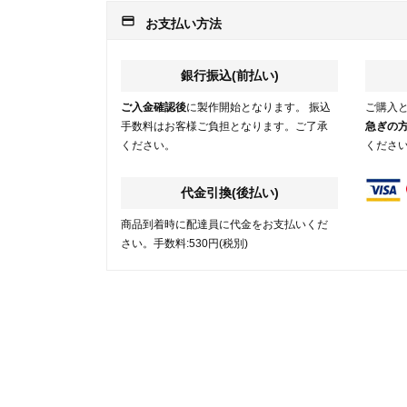
payment
お支払い方法
銀行振込(前払い)
ご入金確認後
に製作開始となります。 振込
ご購入
手数料はお客様ご負担となります。ご了承
急ぎの
ください。
くださ
代金引換(後払い)
商品到着時に配達員に代金をお支払いくだ
さい。手数料:530円(税別)