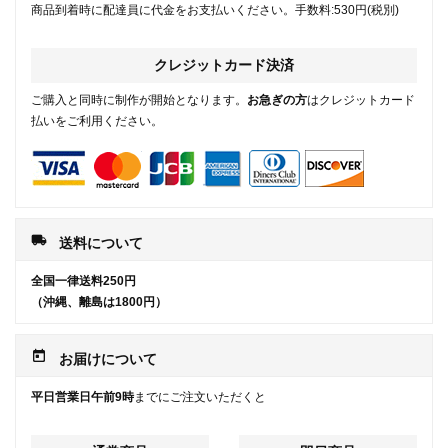
商品到着時に配達員に代金をお支払いください。手数料:530円(税別)
クレジットカード決済
ご購入と同時に制作が開始となります。
お急ぎの方
はクレジットカード
払いをご利用ください。
local_shipping
送料について
全国一律送料250円
（沖縄、離島は1800円）
today
お届けについて
平日営業日午前9時
までにご注文いただくと