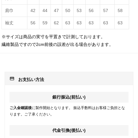
肩巾
42
44
47
50
53
56
57
58
袖丈
56
59
62
63
63
63
63
63
※サイズは商品の実寸を平置きで計測しております。
繊維製品ですので2cm前後の誤差が出る場合があります。
payment
お支払い方法
銀行振込(前払い)
ご入金確認後
に製作開始となります。 振込手数料はお客様ご負担とな
ります。ご了承ください。
代金引換(後払い)