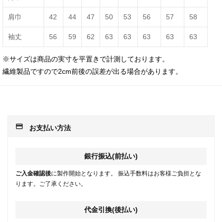
肩巾
42
44
47
50
53
56
57
58
袖丈
56
59
62
63
63
63
63
63
※サイズは商品の実寸を平置きで計測しております。
繊維製品ですので2cm前後の誤差が出る場合があります。
payment
お支払い方法
銀行振込(前払い)
ご入金確認後
に製作開始となります。 振込手数料はお客様ご負担とな
ります。ご了承ください。
代金引換(後払い)