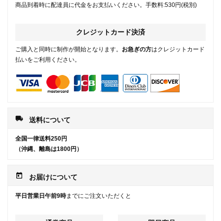
商品到着時に配達員に代金をお支払いください。手数料:530円(税別)
クレジットカード決済
ご購入と同時に制作が開始となります。
お急ぎの方
はクレジットカード
払いをご利用ください。
local_shipping
送料について
全国一律送料250円
（沖縄、離島は1800円）
today
お届けについて
平日営業日午前9時
までにご注文いただくと