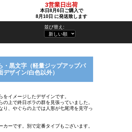
3営業日出荷
本日
8月6日
ご購入で
8月10日
に発送致します
並び替え:
ら・黒文字（軽量ジップアップパ
面デザイン/白色以外）
らをイメージしたデザインです。
らの上で終日ボラの群を見張っていました。
なり、やぐらの上では人形が七尾湾を見守っ
ーカーです。別で定番タイプもございます。