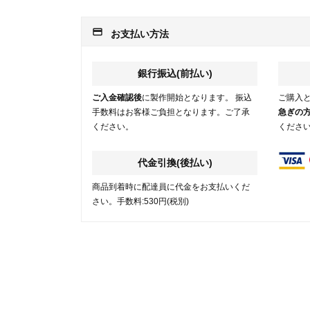
payment
お支払い方法
銀行振込(前払い)
ご入金確認後
に製作開始となります。 振込
ご購入
手数料はお客様ご負担となります。ご了承
急ぎの
ください。
くださ
代金引換(後払い)
商品到着時に配達員に代金をお支払いくだ
さい。手数料:530円(税別)