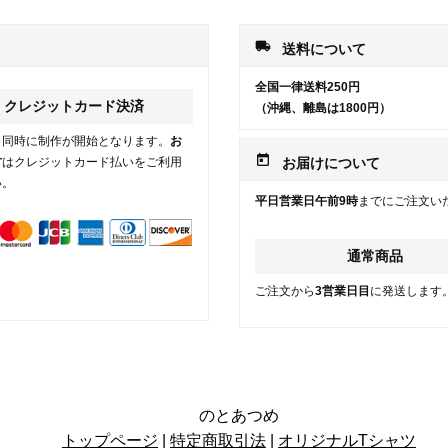
local_shipping
送料について
全国一律送料250円
クレジットカード決済
（沖縄、離島は1800円）
と同時に制作が開始となります。
お
today
方
はクレジットカード払いをご利用
お届けについて
い。
平日営業日午前9時
までにご注文い
通常商品
ご注文から
3営業日目
に発送します
のとあつめ
トップページ
|
特定商取引法
|
オリジナルTシャツ