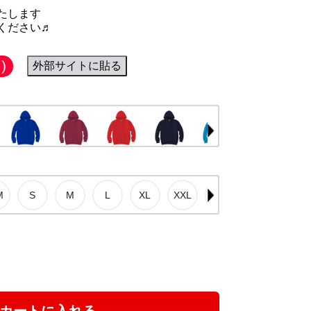
たします
ください♬
)
外部サイトに貼る