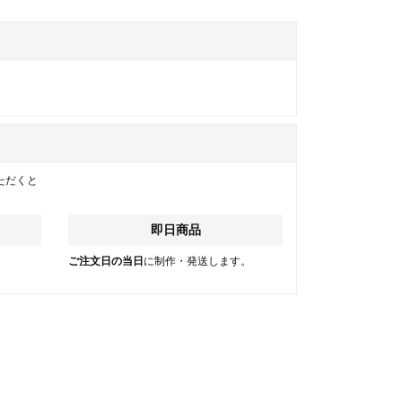
ただくと
即日商品
。
ご注文日の当日
に制作・発送します。