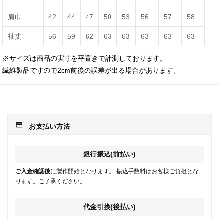
肩巾
42
44
47
50
53
56
57
58
袖丈
56
59
62
63
63
63
63
63
※サイズは商品の実寸を平置きで計測しております。
繊維製品ですので2cm前後の誤差が出る場合があります。
payment
お支払い方法
銀行振込(前払い)
ご入金確認後
に製作開始となります。 振込手数料はお客様ご負担とな
ります。ご了承ください。
代金引換(後払い)