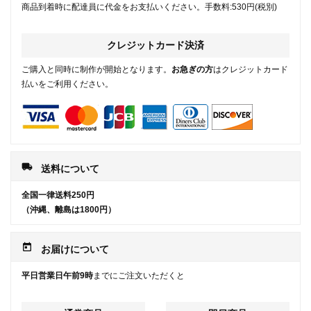
商品到着時に配達員に代金をお支払いください。手数料:530円(税別)
クレジットカード決済
ご購入と同時に制作が開始となります。
お急ぎの方
はクレジットカード
払いをご利用ください。
local_shipping
送料について
全国一律送料250円
（沖縄、離島は1800円）
today
お届けについて
平日営業日午前9時
までにご注文いただくと