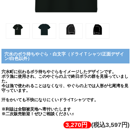
穴水のボラ待ちやぐら・白文字（ドライＴシャツ/正面デザイ
ン/白色以外）
穴水町に伝わるボラ待ちやぐらをイメージしたデザインです。
ボラ漁に使用され、このやぐらの上で終日ボラの群を見張っていまし
た。
今は漁で使われることはなくなり、やぐらの上では人形が七尾湾を見
守っています。
汗をかいても不快になりにくいドライTシャツです。
※利益は全額被災地へ寄付いたします
※二次販売歓迎！ぜひご相談ください♬
3,270円
(税込3,597円)