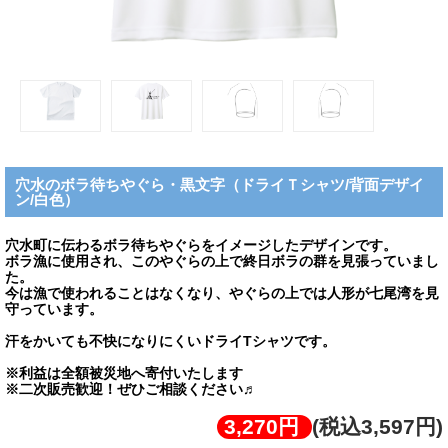
穴水のボラ待ちやぐら・黒文字（ドライＴシャツ/背面デザイ
ン/白色）
穴水町に伝わるボラ待ちやぐらをイメージしたデザインです。
ボラ漁に使用され、このやぐらの上で終日ボラの群を見張っていまし
た。
今は漁で使われることはなくなり、やぐらの上では人形が七尾湾を見
守っています。
汗をかいても不快になりにくいドライTシャツです。
※利益は全額被災地へ寄付いたします
※二次販売歓迎！ぜひご相談ください♬
3,270円
(税込3,597円)