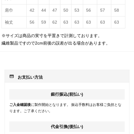
肩巾
42
44
47
50
53
56
57
58
袖丈
56
59
62
63
63
63
63
63
※サイズは商品の実寸を平置きで計測しております。
繊維製品ですので2cm前後の誤差が出る場合があります。
payment
お支払い方法
銀行振込(前払い)
ご入金確認後
に製作開始となります。 振込手数料はお客様ご負担とな
ります。ご了承ください。
代金引換(後払い)