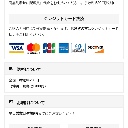
商品到着時に配達員に代金をお支払いください。手数料:530円(税別)
クレジットカード決済
ご購入と同時に制作が開始となります。
お急ぎの方
はクレジットカード
払いをご利用ください。
local_shipping
送料について
全国一律送料250円
（沖縄、離島は1800円）
today
お届けについて
平日営業日午前9時
までにご注文いただくと