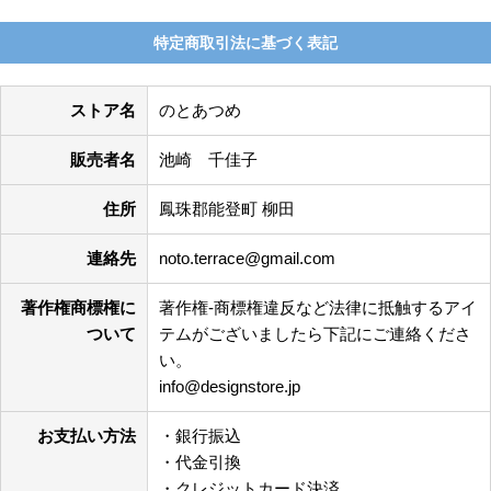
特定商取引法に基づく表記
ストア名
のとあつめ
販売者名
池崎 千佳子
住所
鳳珠郡能登町 柳田
連絡先
noto.terrace@gmail.com
著作権商標権に
著作権-商標権違反など法律に抵触するアイ
ついて
テムがございましたら下記にご連絡くださ
い。
info@designstore.jp
お支払い方法
・銀行振込
・代金引換
・クレジットカード決済