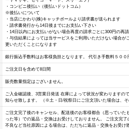
・コンビニ後払い（後払いドットコム）
※後払いについて
・当店にかわり(株)キャッチボールより請求書が送られます
・請求書発行から14日後までにお支払い下さい
・14日以内にお支払いがない場合再度の請求ごとに300円の再
・与信結果によっては当サービスをご利用いただけない場合が
更いただくことになります
銀行振込手数料はお客様負担となります。 代引き手数料５００
ご注文日を含めて8日間
販売数量指定はございません。
ご入金確認後、3営業日発送 在庫によって状況が変わりますの
知らせ致します。 （※土・日/祝祭日にご注文頂いた場合は、
ご注文完了後のキャンセル、配送後のお客様都合（思っていた
った等）での返品・交換はお受けしておりません。 ご注文完了
不良など当社原因による場合は、ただちに返品・交換をお受け致