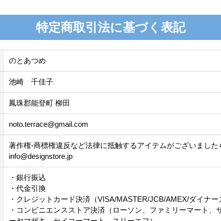
特定商取引法に基づく表記
のとあつめ
池崎 千佳子
鳳珠郡能登町 柳田
noto.terrace@gmail.com
著作権-商標権違反など法律に抵触するアイテムがございました
info@designstore.jp
・銀行振込
・代金引換
・クレジットカード決済（VISA/MASTER/JCB/AMEX/ダイナ
・コンビニエンスストア決済（ローソン、ファミリーマート、
ーヤマザキ、セイコーマート、スリーエフ）