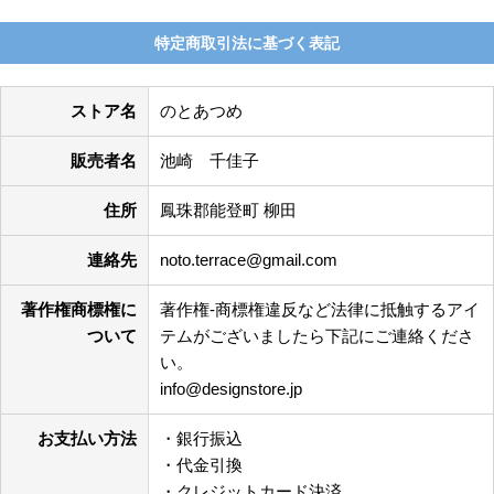
特定商取引法に基づく表記
ストア名
のとあつめ
販売者名
池崎 千佳子
住所
鳳珠郡能登町 柳田
連絡先
noto.terrace@gmail.com
著作権商標権に
著作権-商標権違反など法律に抵触するアイ
ついて
テムがございましたら下記にご連絡くださ
い。
info@designstore.jp
お支払い方法
・銀行振込
・代金引換
・クレジットカード決済