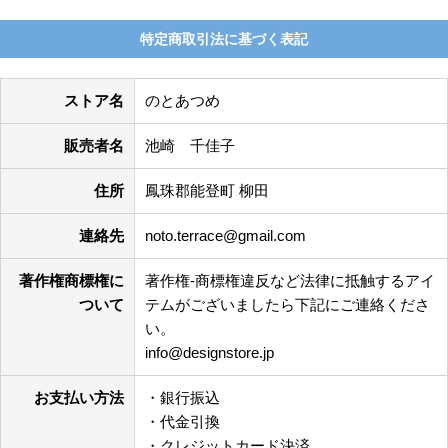
特定商取引法に基づく表記
ストア名
のとあつめ
販売者名
池崎 千佳子
住所
鳳珠郡能登町 柳田
連絡先
noto.terrace@gmail.com
著作権商標権に
著作権-商標権違反など法律に抵触するアイ
ついて
テムがございましたら下記にご連絡くださ
い。
info@designstore.jp
お支払い方法
・銀行振込
・代金引換
・クレジットカード決済