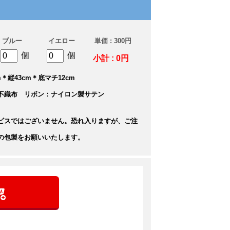
ブルー
イエロー
単価 : 300円
個
個
小計 : 0円
＊縦43cm＊底マチ12cm
不織布 リボン：ナイロン製サテン
ビスではございません。恐れ入りますが、ご注
の包製をお願いいたします。