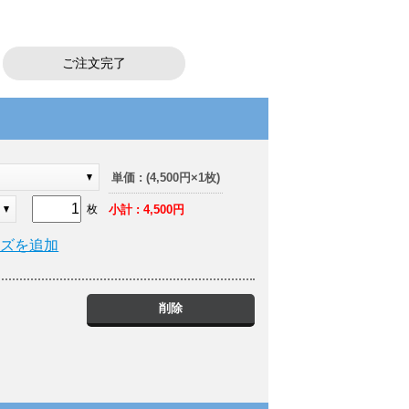
ご注文完了
ク
単価 : (4,500円×1枚)
小計 : 4,500円
枚
イズを追加
削除