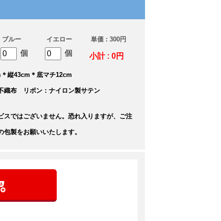
ブルー
イエロー
単価 : 300円
個
個
小計 : 0円
＊縦43cm＊底マチ12cm
不織布 リボン：ナイロン製サテン
ビスではございません。恐れ入りますが、ご注
の包製をお願いいたします。