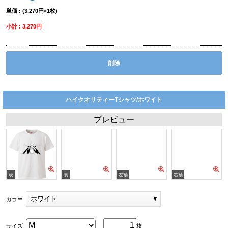
単価 : (3,270円×1枚)
小計 : 3,270円
削除
ハイクオリティーTシャツ/ホワイト
プレビュー
ホワイト
カラー
サイズ
枚