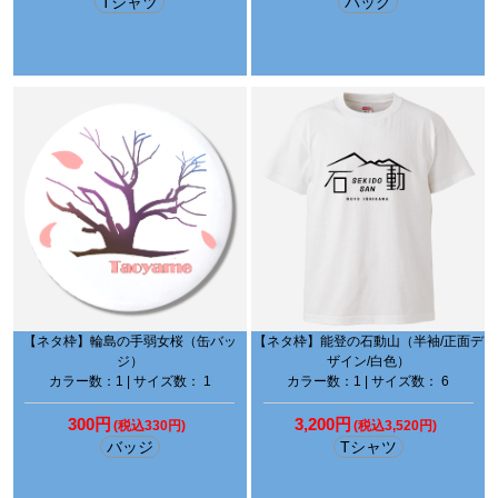
Tシャツ
バッグ
【ネタ枠】輪島の手弱女桜（缶バッ
【ネタ枠】能登の石動山（半袖/正面デ
ジ）
ザイン/白色）
カラー数：1 | サイズ数： 1
カラー数：1 | サイズ数： 6
300円
3,200円
(税込330円)
(税込3,520円)
バッジ
Tシャツ