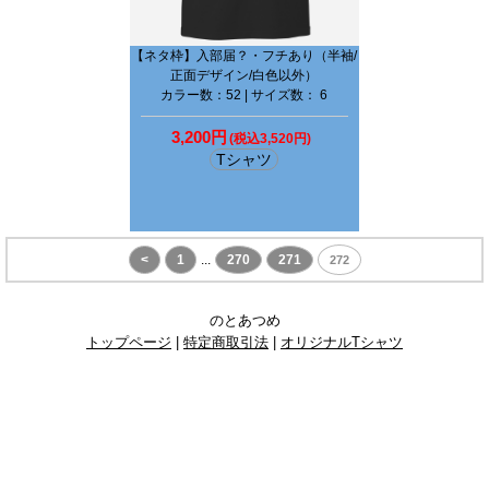
【ネタ枠】入部届？・フチあり（半袖/
正面デザイン/白色以外）
カラー数：52 | サイズ数： 6
3,200円
(税込3,520円)
Tシャツ
<
1
...
270
271
272
のとあつめ
トップページ
|
特定商取引法
|
オリジナルTシャツ