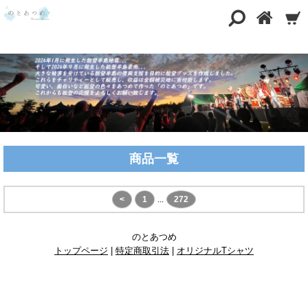
商品一覧
<
1
...
272
のとあつめ
トップページ
|
特定商取引法
|
オリジナルTシャツ