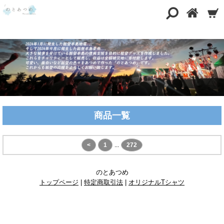
商品一覧
<
1
...
272
のとあつめ
トップページ
|
特定商取引法
|
オリジナルTシャツ