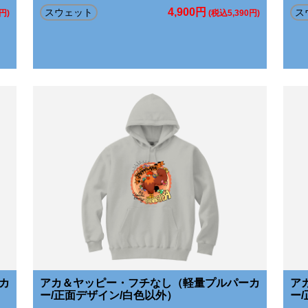
4,900円
スウェット
ス
円)
(税込5,390円)
カ
アカ＆ヤッピー・フチなし（軽量プルパーカ
ア
ー/正面デザイン/白色以外）
ー