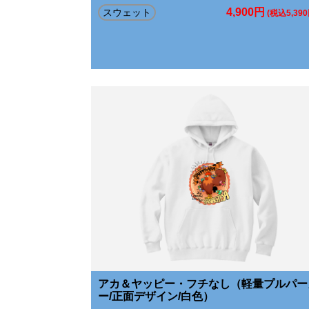
4,900円
スウェット
(税込5,390
アカ＆ヤッピー・フチなし（軽量プルパー
ー/正面デザイン/白色）