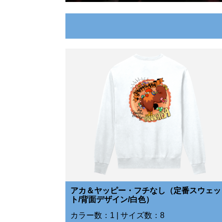
アカ＆ヤッピー・フチなし（定番スウェッ
ト/背面デザイン/白色）
カラー数：1 | サイズ数：8