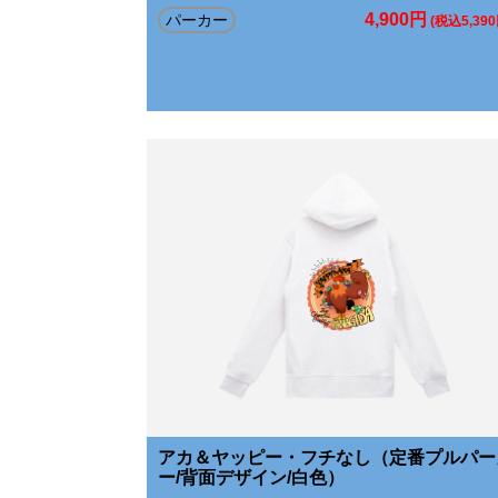
4,900円
パーカー
(税込5,390
アカ＆ヤッピー・フチなし（定番プルパー
ー/背面デザイン/白色）