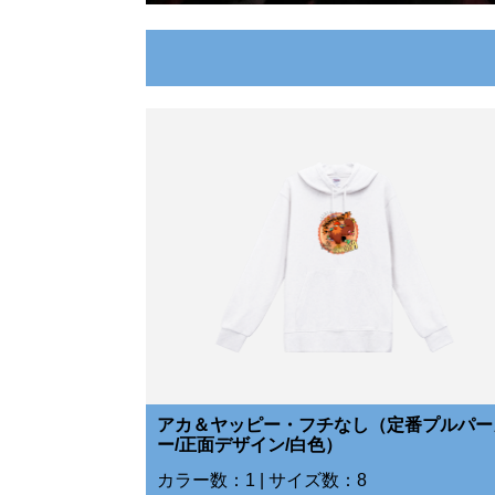
アカ＆ヤッピー・フチなし（定番プルパー
ー/正面デザイン/白色）
カラー数：1 | サイズ数：8